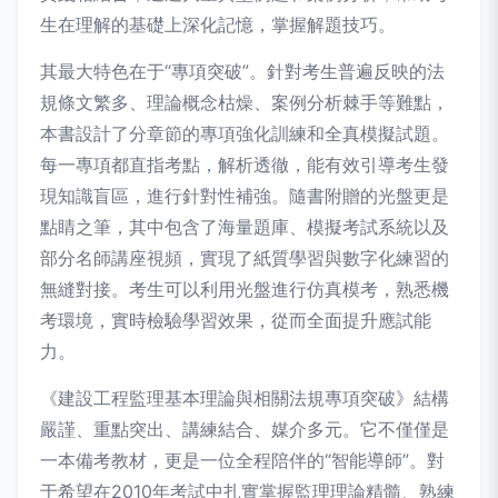
生在理解的基礎上深化記憶，掌握解題技巧。
其最大特色在于“專項突破”。針對考生普遍反映的法
規條文繁多、理論概念枯燥、案例分析棘手等難點，
本書設計了分章節的專項強化訓練和全真模擬試題。
每一專項都直指考點，解析透徹，能有效引導考生發
現知識盲區，進行針對性補強。隨書附贈的光盤更是
點睛之筆，其中包含了海量題庫、模擬考試系統以及
部分名師講座視頻，實現了紙質學習與數字化練習的
無縫對接。考生可以利用光盤進行仿真模考，熟悉機
考環境，實時檢驗學習效果，從而全面提升應試能
力。
《建設工程監理基本理論與相關法規專項突破》結構
嚴謹、重點突出、講練結合、媒介多元。它不僅僅是
一本備考教材，更是一位全程陪伴的“智能導師”。對
于希望在2010年考試中扎實掌握監理理論精髓、熟練