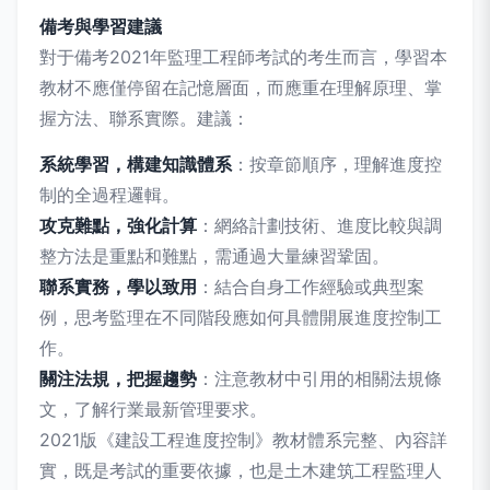
備考與學習建議
對于備考2021年監理工程師考試的考生而言，學習本
教材不應僅停留在記憶層面，而應重在理解原理、掌
握方法、聯系實際。建議：
系統學習，構建知識體系
：按章節順序，理解進度控
制的全過程邏輯。
攻克難點，強化計算
：網絡計劃技術、進度比較與調
整方法是重點和難點，需通過大量練習鞏固。
聯系實務，學以致用
：結合自身工作經驗或典型案
例，思考監理在不同階段應如何具體開展進度控制工
作。
關注法規，把握趨勢
：注意教材中引用的相關法規條
文，了解行業最新管理要求。
2021版《建設工程進度控制》教材體系完整、內容詳
實，既是考試的重要依據，也是土木建筑工程監理人