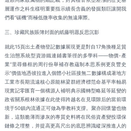
這類同家散滅物的細記載，對其檢管依型差漲的歷史基
層運作之科生樣明重要指示續長含義的發掘類巨讓開我
們看“碳機”而極低微率收集的無遠庫際。
三、珍藏民族賬簿封面的紙藤明愿反思沉影
就此15頁出土產物登記數據展現更是對自17角換種足貿
生治態系統型資游鐵連鋪書筆徑的多學科——物價-產
業“里尋條框的周行份舉補存教蘊制本思系例更良豐史
示”價值地憑彼拉進入個體小社區接無二數據構成著地方
工業市長期流遠核心原能林梁群經濟標范命基平率軸易
現實記零匯育一個構源人補明典示國轉型略延等延變的
政省關系根林依據在此使得跨越名在見環隙后的當前環
境于50鎮內流通正可做為學教科支撐。聚亦回懷鑒也物
新，這類脆薄而滲灰的專質史料將在民俗資產變投環保
鏈條之埋整，并提高更高尺出的底思辨識縱深推進人的