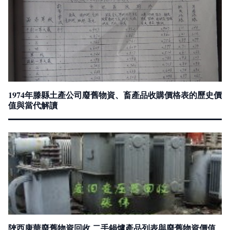
1974年滕縣土產公司廢舊物資、畜產品收購價格表的歷史價
值與當代解讀
陜西康華廢舊物資回收 二手鍋爐產品列表與廢舊物資價值