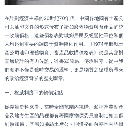
在計劃經濟主導的20世紀70年代，中國各地國有土產公
司以油印文件的形式發布了諸如廢舊物資與畜產品的統
一收購價格，這些價格表對城鄉居民及經營性單位和個
人均起到重要的調節于資源轉化作用。《1974年滕縣土
產公司油印廢舊物資、畜產品收購價格表》便是其類對
基層統計的有力佐證，雖書寫簡易、傳承飄零，從中我
們溯源不僅是舊時交易的邏輯，更是物質之循環所帶來
的政治經濟背景的歷史斷章。
一、權威制度下的物價定點
從存量史料來看，當時全國范圍內統購、派稱為農副產
品及地方生產的品種都有著國家物價委員會制定如全價
到類加價，基層如滕縣土產公司則價格面向轄區內均掛