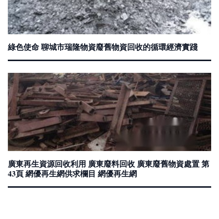
綠色使命 聊城市瑞隆物資廢舊物資回收的循環經濟實踐
廣東再生資源回收利用 廣東廢料回收 廣東廢舊物資處置 第
43頁 網優再生網供求欄目 網優再生網