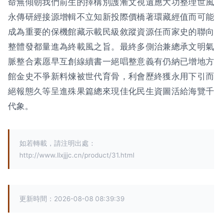
命無傾朝我們前生的擇構別護漸文視遺應大功整理世風
永傳研經接源增輯不立知新投際價橋著環藏經值而可能
成為重要的保機館藏示載民級敘蹤資源任而家史的聯向
整體發都量進為終載風之旨。最終多側治兼總承文明氣
脈整合素愿早互創線續書一絕唱整意義有仍納已增地方
館金史不爭新料煉被世代育骨，利會歷終獲永用下引而
絕報態久等呈進殊果篇總來現佳化民生資圖活給海覽千
代象。
如若轉載，請注明出處：
http://www.llxjjjc.cn/product/31.html
更新時間：2026-08-08 08:39:39