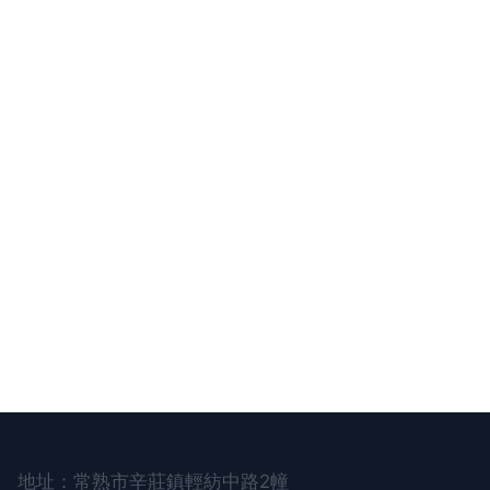
地址：常熟市辛莊鎮輕紡中路2幢